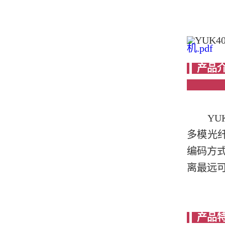
机.pdf
YU
多模光纤
编码方
离最远可