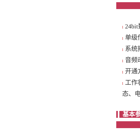
24b
l
单级
l
系统
l
音频
l
开通
l
工作
l
态、电