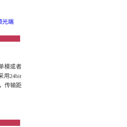
音频光端
绍
芯单模或者
24bit
，传输距
点