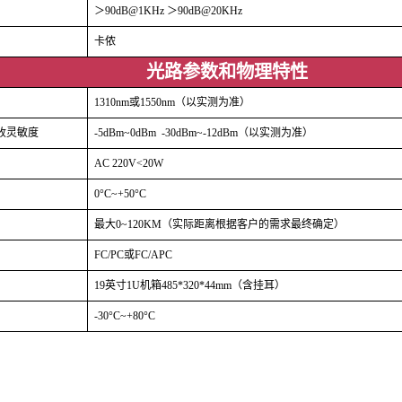
＞90dB@1KHz ＞90dB@20KHz
卡侬
光路参数和物理特性
1310nm或1550nm（以实测为准）
收灵敏度
-5dBm~0dBm -30dBm~-12dBm（以实测为准）
AC 220V<20W
0°C~+50°C
最大0~120KM（实际距离根据客户的需求最终确定）
FC/PC或FC/APC
19英寸1U机箱485*320*44mm（含挂耳）
-30°C~+80°C