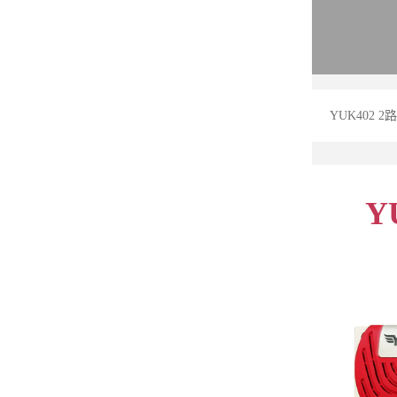
YUK402
Y