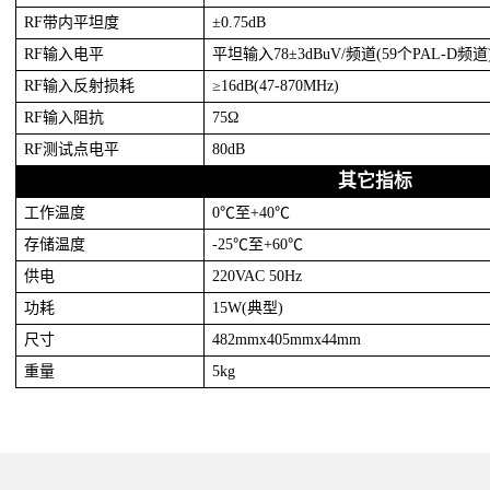
RF带内平坦度
±0.75dB
RF输入电平
平坦输入78±3dBuV/频道(59个PAL-D频道
RF输入反射损耗
≥16dB(47-870MHz)
RF输入阻抗
75Ω
RF测试点电平
80dB
其它指标
工作温度
0℃至+40℃
存储温度
-25℃至+60℃
供电
220VAC 50Hz
功耗
15W(典型)
尺寸
482mmx405mmx44mm
重量
5kg