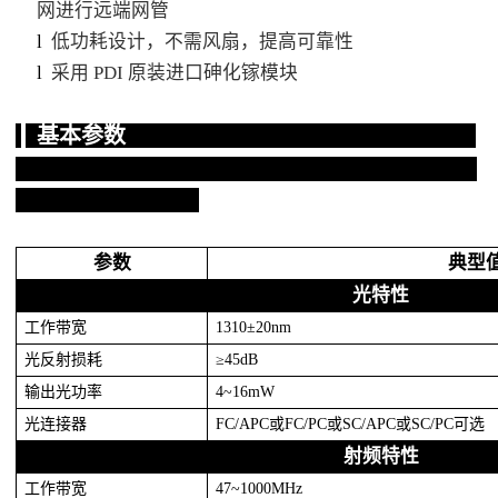
网进行远端网管
l
低功耗设计，不需风扇，提高可靠性
l
采用 PDI 原装进口砷化镓模块
基本参数
参数
典型
光特性
工作带宽
1310±20nm
光反射损耗
≥45dB
输出光功率
4~16mW
光连接器
FC/APC或FC/PC或SC/APC或SC/PC可选
射频特性
工作带宽
47~1000MHz