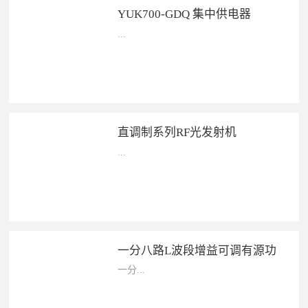
YUK700-GDQ 集中供电器
...
YUK700-GDQ 集中供电器——&#...
直调制系列RF光发射机
...
直调制系列RF光发射机—— ...
一分八路L波段增益可调有源功
分器
一分...