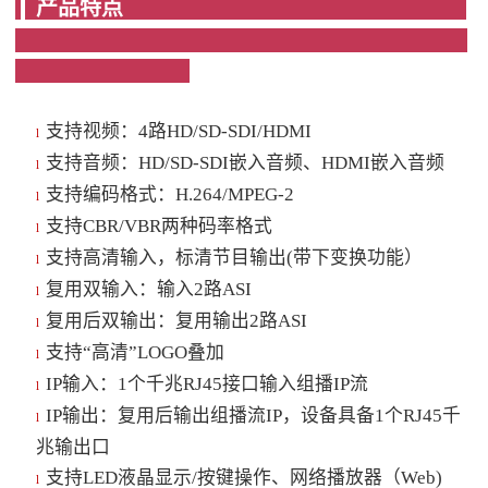
产品特点
支持视频：4路HD/SD-SDI/HDMI
l
支持音频：HD/SD-SDI嵌入音频、HDMI嵌入音频
l
支持编码格式：H.264/MPEG-2
l
支持CBR/VBR两种码率格式
l
支持高清输入，标清节目输出(带下变换功能）
l
复用双输入：输入2路ASI
l
复用后双输出：复用输出2路ASI
l
支持“高清”LOGO叠加
l
IP输入：1个千兆RJ45接口输入组播IP流
l
IP输出：复用后输出组播流IP，设备具备1个RJ45千
l
兆输出口
支持LED液晶显示/按键操作、网络播放器（Web)
l