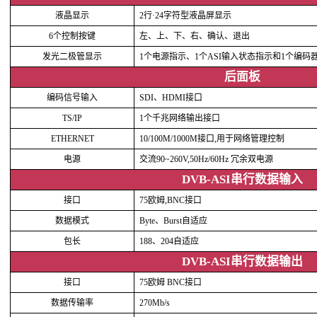
液晶显示
2行·24字符型液晶屏显示
6个控制按键
左、上、下、右、确认、退出
发光二极管显示
1个电源指示、1个ASI输入状态指示和1个编码
后面板
编码信号输入
SDI、HDMI接口
TS/IP
1个千兆网络输出接口
ETHERNET
10/100M/1000M接口,用于网络管理控制
电源
交流90~260V,50Hz/60Hz 冗余双电源
DVB-ASI串行数据输入
接口
75欧姆,BNC接口
数据模式
Byte、Burst自适应
包长
188、204自适应
DVB-ASI串行数据输出
接口
75欧姆 BNC接口
数据传输率
270Mb/s