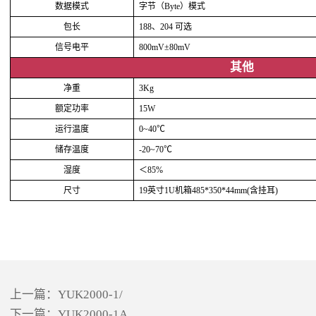
数据模式
字节（Byte）模式
包长
188、204 可选
信号电平
800mV±80mV
其他
净重
3Kg
额定功率
15W
运行温度
0~40℃
储存温度
-20~70℃
湿度
＜85%
尺寸
19英寸1U机箱485*350*44mm(含挂耳)
上一篇：
YUK2000-1/
下一篇：
YUK2000-1A