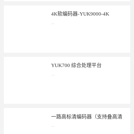
4K软编码器-YUK9000-4K
...
产品实物图产品特点 ...
YUK700 综合处理平台
...
产品实物图产品特点v 每台设...
一路高标清编码器（支持叠高清
字样）
...