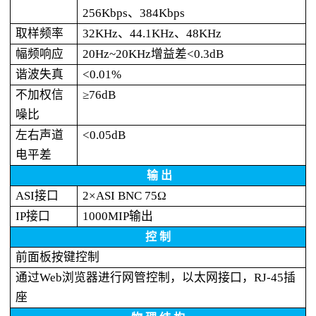
256Kbps、384Kbps
取样频率
32KHz、44.1KHz、48KHz
幅频响应
20Hz~20KHz增益差<0.3dB
谐波失真
<0.01%
不加权信
≥76dB
噪比
左右声道
<0.05dB
电平差
输 出
ASI接口
2×ASI BNC 75Ω
IP接口
1000MIP输出
控 制
前面板按键控制
通过Web浏览器进行网管控制，以太网接口，RJ-45插
座