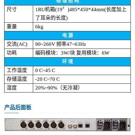
物 理 结 构
尺寸
1RU机箱(19〞)485*450*44mm(长度加上
了耳朵的长度)
重量
6kg
电 源
交流(AC)
90~260V 频率47~63Hz
功耗
编码模块：3W/块 复用模块：6W
环 境
工作温度
0 C~45 C
存储温度
-20 C~70 C
湿度
20%~90%（无冷凝）
产品后面板