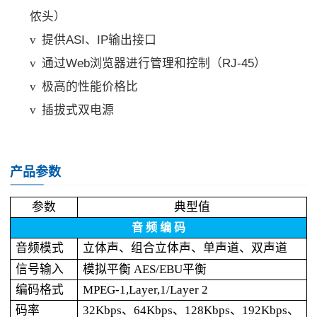
侬头）
v
提供ASI、IP输出接口
v
通过Web浏览器进行管理和控制（RJ-45）
v
极高的性能价格比
v
插拔式双电源
产品参数
参数
典型值
音 频 编 码
音频模式
立体声、组合立体声、单声道、双声道
信号输入
模拟平衡 AES/EBU平衡
编码格式
MPEG-1,Layer,1/Layer 2
码率
32Kbps、64Kbps、128Kbps、192Kbps、